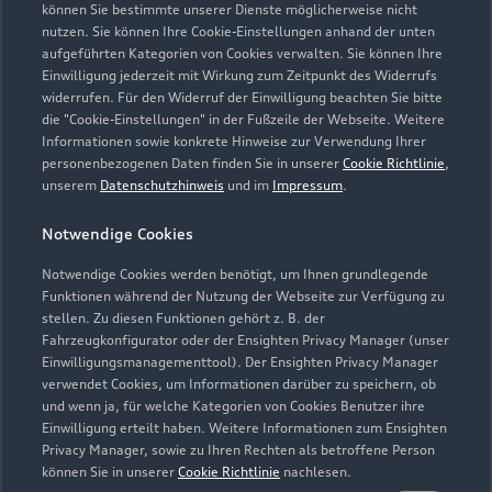
können Sie bestimmte unserer Dienste möglicherweise nicht
nutzen. Sie können Ihre Cookie-Einstellungen anhand der unten
Kontaktdaten herunterladen
aufgeführten Kategorien von Cookies verwalten. Sie können Ihre
Einwilligung jederzeit mit Wirkung zum Zeitpunkt des Widerrufs
widerrufen. Für den Widerruf der Einwilligung beachten Sie bitte
die "Cookie-Einstellungen" in der Fußzeile der Webseite. Weitere
Informationen sowie konkrete Hinweise zur Verwendung Ihrer
Öffnungszeiten
personenbezogenen Daten finden Sie in unserer
Cookie Richtlinie
,
unserem
Datenschutzhinweis
und im
Impressum
.
Service
Notwendige Cookies
Geschlossen
,
öffnet am
Montag 07:00
Notwendige Cookies werden benötigt, um Ihnen grundlegende
Funktionen während der Nutzung der Webseite zur Verfügung zu
Teile- & Zubehörverkauf
stellen. Zu diesen Funktionen gehört z. B. der
Fahrzeugkonfigurator oder der Ensighten Privacy Manager (unser
Geschlossen
,
öffnet am
Montag 07:30
Einwilligungsmanagementtool). Der Ensighten Privacy Manager
verwendet Cookies, um Informationen darüber zu speichern, ob
Werkstatt
und wenn ja, für welche Kategorien von Cookies Benutzer ihre
Einwilligung erteilt haben. Weitere Informationen zum Ensighten
Geschlossen
,
öffnet am
Montag 07:30
Privacy Manager, sowie zu Ihren Rechten als betroffene Person
können Sie in unserer
Cookie Richtlinie
nachlesen.