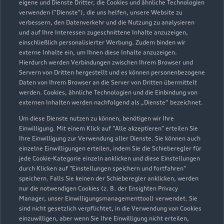
eigene und Dienste Dritter, die Cookies und ähnliche Technologien
Servicepartner
e-tron
verwenden ("Dienste"), die uns helfen, unsere Website zu
verbessern, den Datenverkehr und die Nutzung zu analysieren
und auf Ihre Interessen zugeschnittene Inhalte anzuzeigen,
einschließlich personalisierter Werbung. Zudem binden wir
externe Inhalte ein, um Ihnen diese Inhalte anzuzeigen.
Hierdurch werden Verbindungen zwischen Ihrem Browser und
Servern von Dritten hergestellt und es können personenbezogene
Daten von Ihrem Browser an die Server von Dritten übermittelt
werden. Cookies, ähnliche Technologien und die Einbindung von
externen Inhalten werden nachfolgend als „Dienste“ bezeichnet.
Um diese Dienste nutzen zu können, benötigen wir Ihre
Einwilligung. Mit einem Klick auf "Alle akzeptieren" erteilen Sie
Ihre Einwilligung zur Verwendung aller Dienste. Sie können auch
einzelne Einwilligungen erteilen, indem Sie die Schieberegler für
Daimlerstraße 4 a
jede Cookie-Kategorie einzeln anklicken und diese Einstellungen
durch Klicken auf "Einstellungen speichern und fortfahren"
91301 Forchheim
speichern. Falls Sie keinen der Schieberegler anklicken, werden
nur die notwendigen Cookies (z. B. der Ensighten Privacy
09191 61690
Manager, unser Einwilligungsmanagementtool) verwendet. Sie
sind nicht gesetzlich verpflichtet, in die Verwendung von Cookies
einzuwilligen, aber wenn Sie Ihre Einwilligung nicht erteilen,
info@zolleis.de